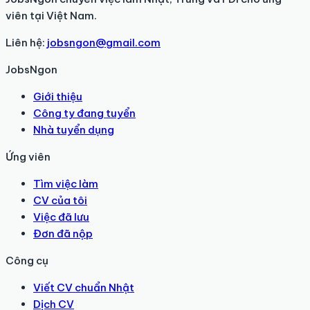
viên tại Việt Nam.
Liên hệ:
jobsngon@gmail.com
JobsNgon
Giới thiệu
Công ty đang tuyển
Nhà tuyển dụng
Ứng viên
Tìm việc làm
CV của tôi
Việc đã lưu
Đơn đã nộp
Công cụ
Viết CV chuẩn Nhật
Dịch CV