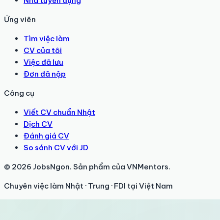
Nhà tuyển dụng
Ứng viên
Tìm việc làm
CV của tôi
Việc đã lưu
Đơn đã nộp
Công cụ
Viết CV chuẩn Nhật
Dịch CV
Đánh giá CV
So sánh CV với JD
© 2026 JobsNgon. Sản phẩm của VNMentors.
Chuyên việc làm Nhật · Trung · FDI tại Việt Nam