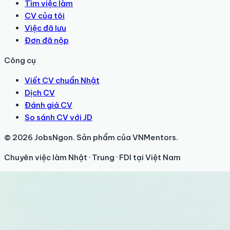
Tìm việc làm
CV của tôi
Việc đã lưu
Đơn đã nộp
Công cụ
Viết CV chuẩn Nhật
Dịch CV
Đánh giá CV
So sánh CV với JD
© 2026 JobsNgon. Sản phẩm của VNMentors.
Chuyên việc làm Nhật · Trung · FDI tại Việt Nam