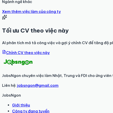
Ngành ngề khác
Xem thêm việc làm của công ty
Tối ưu CV theo việc này
AI phân tích mô tả công việc và gợi ý chỉnh CV để tăng độ p
Chỉnh CV theo việc này
JobsNgon chuyên việc làm Nhật, Trung và FDI cho ứng viên 
Liên hệ:
jobsngon@gmail.com
JobsNgon
Giới thiệu
Công ty đang tuyển