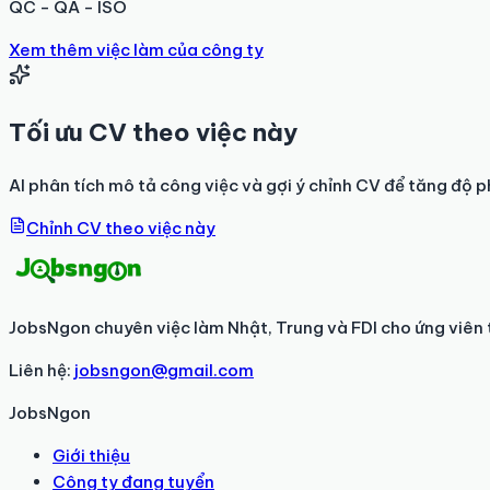
QC - QA - ISO
Xem thêm việc làm của công ty
Tối ưu CV theo việc này
AI phân tích mô tả công việc và gợi ý chỉnh CV để tăng độ p
Chỉnh CV theo việc này
JobsNgon chuyên việc làm Nhật, Trung và FDI cho ứng viên 
Liên hệ:
jobsngon@gmail.com
JobsNgon
Giới thiệu
Công ty đang tuyển