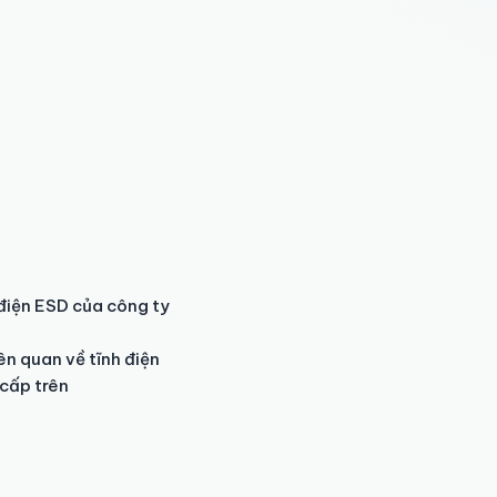
điện ESD của công ty

ên quan về tĩnh điện

 cấp trên