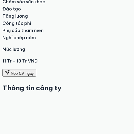
Chăm sóc sức khỏe

Đào tạo

Tăng lương

Công tác phí

Phụ cấp thâm niên

Nghỉ phép năm
Mức lương
11 Tr - 13 Tr VND
Nộp CV ngay
Thông tin công ty