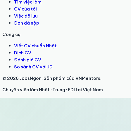
Tìm việc làm
CV của tôi
Việc đã lưu
Đơn đã nộp
Công cụ
Viết CV chuẩn Nhật
Dịch CV
Đánh giá CV
So sánh CV với JD
© 2026 JobsNgon. Sản phẩm của VNMentors.
Chuyên việc làm Nhật · Trung · FDI tại Việt Nam