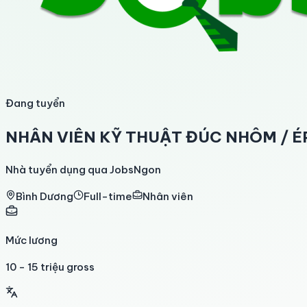
Đang tuyển
NHÂN VIÊN KỸ THUẬT ĐÚC NHÔM / 
Nhà tuyển dụng qua JobsNgon
Bình Dương
Full-time
Nhân viên
Mức lương
10 - 15 triệu gross