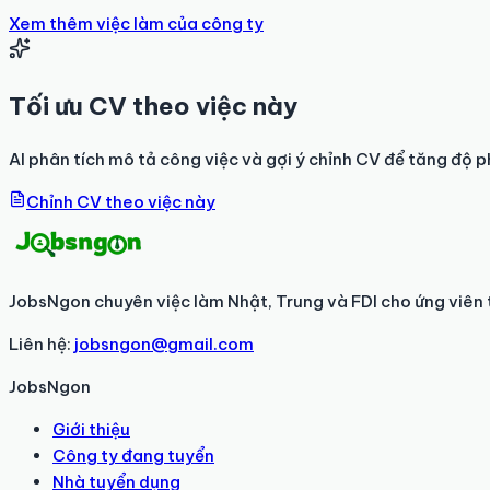
Xem thêm việc làm của công ty
Tối ưu CV theo việc này
AI phân tích mô tả công việc và gợi ý chỉnh CV để tăng độ p
Chỉnh CV theo việc này
JobsNgon chuyên việc làm Nhật, Trung và FDI cho ứng viên 
Liên hệ:
jobsngon@gmail.com
JobsNgon
Giới thiệu
Công ty đang tuyển
Nhà tuyển dụng