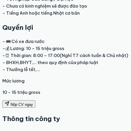
- Chưa có kinh nghiệm sẽ được đào tạo

- Tiếng Anh hoặc tiếng Nhật cơ bản
Quyền lợi
- 🚌 Có xe đưa rước

-💰 Lương: 10 – 15 triệu gross

-⏰ Thời gian: 8:00 – 17:00(Nghỉ T7 cách tuần & Chủ nhật)

- BHXH,BHYT,... theo quy định của pháp luật

- Thưởng lễ tết,...
Mức lương
10 - 15 triệu gross
Nộp CV ngay
Thông tin công ty