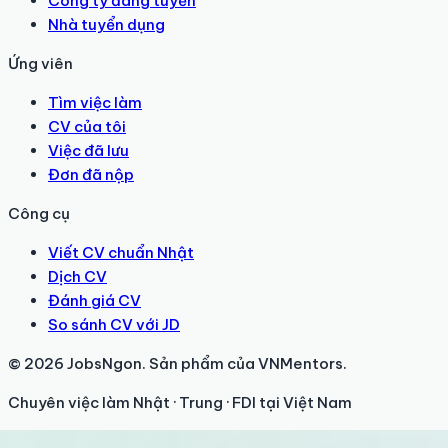
Công ty đang tuyển
Nhà tuyển dụng
Ứng viên
Tìm việc làm
CV của tôi
Việc đã lưu
Đơn đã nộp
Công cụ
Viết CV chuẩn Nhật
Dịch CV
Đánh giá CV
So sánh CV với JD
© 2026 JobsNgon. Sản phẩm của VNMentors.
Chuyên việc làm Nhật · Trung · FDI tại Việt Nam