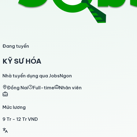
Đang tuyển
KỸ SƯ HÓA
Nhà tuyển dụng qua JobsNgon
Đồng Nai
Full-time
Nhân viên
Mức lương
9 Tr - 12 Tr VND