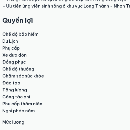
- Ưu tiên ứng viên sinh sống ở khu vục Long Thành - Nhơn T
Quyền lợi
Chế độ bảo hiểm

Du Lịch

Phụ cấp

Xe đưa đón

Đồng phục

Chế độ thưởng

Chăm sóc sức khỏe

Đào tạo

Tăng lương

Công tác phí

Phụ cấp thâm niên

Nghỉ phép năm
Mức lương