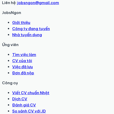
Liên hệ:
jobsngon@gmail.com
JobsNgon
Giới thiệu
Công ty đang tuyển
Nhà tuyển dụng
Ứng viên
Tìm việc làm
CV của tôi
Việc đã lưu
Đơn đã nộp
Công cụ
Viết CV chuẩn Nhật
Dịch CV
Đánh giá CV
So sánh CV với JD