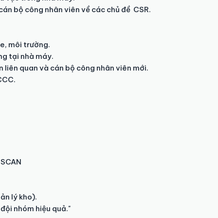
cán bộ công nhân viên về các chủ đề  CSR.

, môi trường. 

g tại nhà máy.

 liên quan và cán bộ công nhân viên mới.

CCC.

 SCAN

n lý kho).

 đội nhóm hiệu quả."