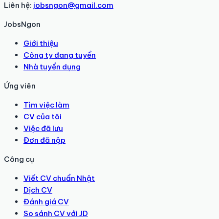
Liên hệ:
jobsngon@gmail.com
JobsNgon
Giới thiệu
Công ty đang tuyển
Nhà tuyển dụng
Ứng viên
Tìm việc làm
CV của tôi
Việc đã lưu
Đơn đã nộp
Công cụ
Viết CV chuẩn Nhật
Dịch CV
Đánh giá CV
So sánh CV với JD