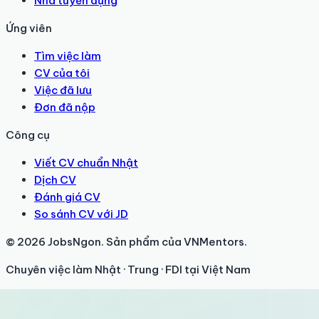
Nhà tuyển dụng
Ứng viên
Tìm việc làm
CV của tôi
Việc đã lưu
Đơn đã nộp
Công cụ
Viết CV chuẩn Nhật
Dịch CV
Đánh giá CV
So sánh CV với JD
© 2026 JobsNgon. Sản phẩm của VNMentors.
Chuyên việc làm Nhật · Trung · FDI tại Việt Nam