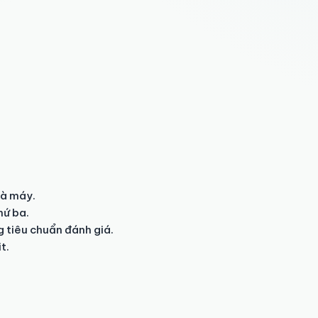
à máy.

ứ ba.

 tiêu chuẩn đánh giá.

.
