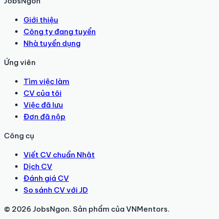
JobsNgon
Giới thiệu
Công ty đang tuyển
Nhà tuyển dụng
Ứng viên
Tìm việc làm
CV của tôi
Việc đã lưu
Đơn đã nộp
Công cụ
Viết CV chuẩn Nhật
Dịch CV
Đánh giá CV
So sánh CV với JD
© 2026 JobsNgon. Sản phẩm của VNMentors.