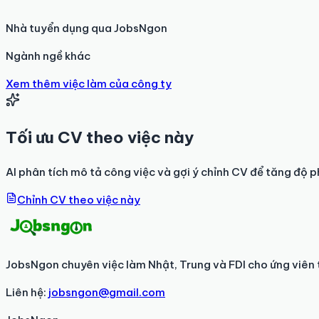
Nhà tuyển dụng qua JobsNgon
Ngành ngề khác
Xem thêm việc làm của công ty
Tối ưu CV theo việc này
AI phân tích mô tả công việc và gợi ý chỉnh CV để tăng độ p
Chỉnh CV theo việc này
JobsNgon chuyên việc làm Nhật, Trung và FDI cho ứng viên 
Liên hệ:
jobsngon@gmail.com